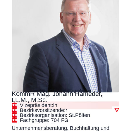
Foto: © Gustav Morgenbesser
KommR Mag. Johann Hameder,
LL.M., M.Sc.
Vizepräsident:in
Bezirksvorsitzende:r
▽
Bezirksorganisation: St.Pölten
Fachgruppe: 704 FG
Unternehmensberatung, Buchhaltung und