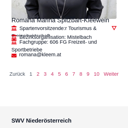
Foto: © privat
Romana Marina Spitzbart-Kleewein
Spartenvorsitzende:r Tourismus &
▽
Freizeitwirtschaft
Bezirksorganisation: Mistelbach
Fachgruppe: 606 FG Freizeit- und
Sportbetriebe
romana@kleem.at
Zurück
1
2
3
4
5
6
7
8
9
10
Weiter
SWV Niederösterreich