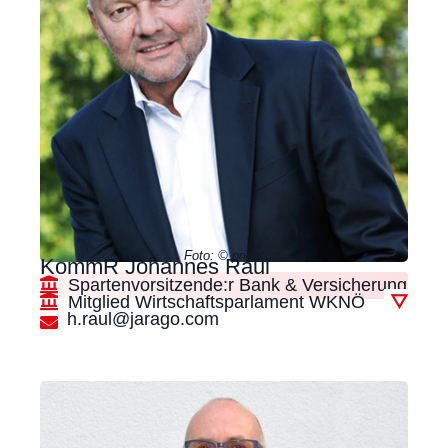
Foto: © privat
KommR Johannes Raul
Spartenvorsitzende:r Bank & Versicherung
Mitglied Wirtschaftsparlament WKNÖ
▽
h.raul@jarago.com