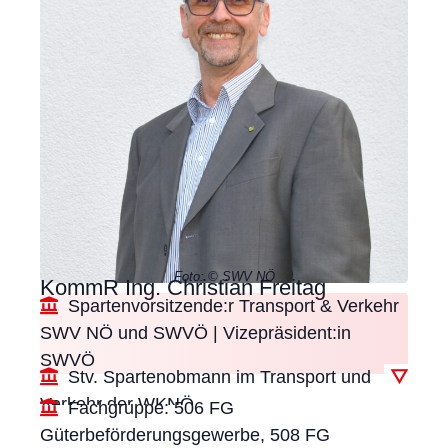
Foto: © SWV NÖ
KommR Ing. Christian Freitag
Spartenvorsitzende:r Transport & Verkehr
SWV NÖ und SWVÖ | Vizepräsident:in
SWVÖ
Stv. Spartenobmann im Transport und
▽
Verkehr der WKNÖ
Fachgruppe: 506 FG
Güterbeförderungsgewerbe, 508 FG