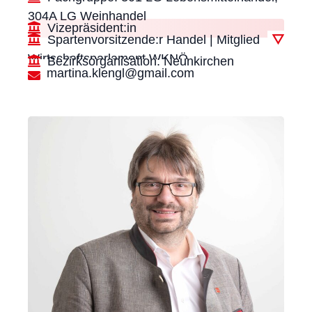
304A LG Weinhandel
Vizepräsident:in
Spartenvorsitzende:r Handel | Mitglied
▽
Wirtschaftsparlament WKNÖ
Bezirksorganisation: Neunkirchen
martina.klengl@gmail.com