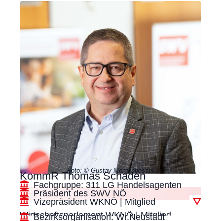
Foto: © Gustav Morgenbesser
KommR Thomas Schaden
Fachgruppe: 311 LG Handelsagenten
Präsident des SWV NÖ
Vizepräsident WKNÖ | Mitglied
▽
Wirtschaftsparlament WKNÖ | Mitglied
Bezirksorganisation: Wr.Neustadt