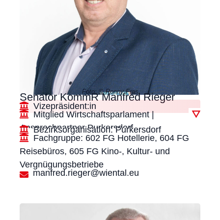
Foto: © Ronny Fras
Senator KommR Manfred Rieger
Vizepräsident:in
Mitglied Wirtschaftsparlament |
▽
Ansprechpartner Purkersdorf
Bezirksorganisation: Purkersdorf
Fachgruppe: 602 FG Hotellerie, 604 FG
Reisebüros, 605 FG Kino-, Kultur- und
Vergnügungsbetriebe
manfred.rieger@wiental.eu