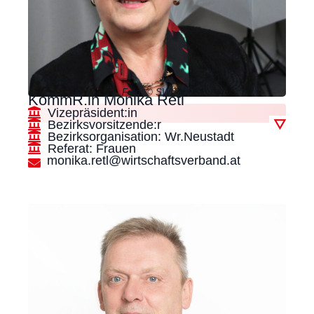
Foto: © SWV NÖ
KommR.in Monika Retl
Vizepräsident:in
Bezirksvorsitzende:r
▽
Bezirksorganisation: Wr.Neustadt
Referat: Frauen
monika.retl@wirtschaftsverband.at