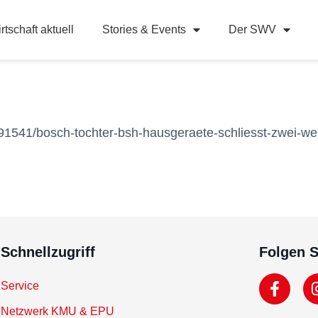
rtschaft aktuell
Stories & Events
Der SWV
91541/bosch-tochter-bsh-hausgeraete-schliesst-zwei-wer
Schnellzugriff
Folgen S
Service
Netzwerk KMU & EPU