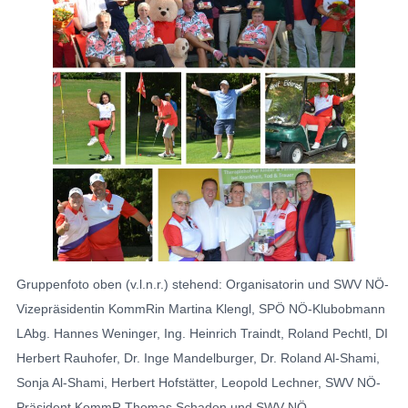
Gruppenfoto oben (v.l.n.r.) stehend: Organisatorin und SWV NÖ-
Vizepräsidentin KommRin Martina Klengl, SPÖ NÖ-Klubobmann
LAbg. Hannes Weninger, Ing. Heinrich Traindt, Roland Pechtl, DI
Herbert Rauhofer, Dr. Inge Mandelburger, Dr. Roland Al-Shami,
Sonja Al-Shami, Herbert Hofstätter, Leopold Lechner, SWV NÖ-
Präsident KommR Thomas Schaden und SWV NÖ-