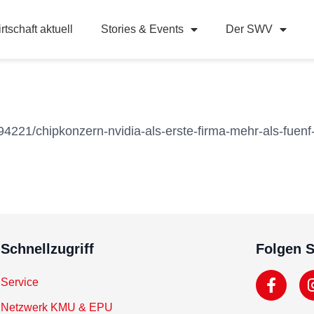
rtschaft aktuell
Stories & Events
Der SWV
4221/chipkonzern-nvidia-als-erste-firma-mehr-als-fuenf-b
Schnellzugriff
Folgen S
Service
Netzwerk KMU & EPU