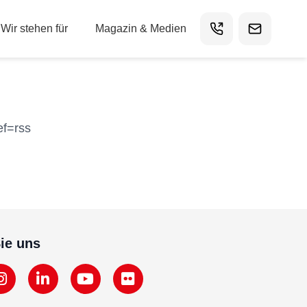
Wir stehen für
Magazin & Medien
ef=rss
ie uns