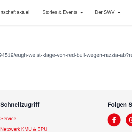
rtschaft aktuell
Stories & Events
Der SWV
94519/eugh-weist-klage-von-red-bull-wegen-razzia-ab?r
Schnellzugriff
Folgen S
Service
Netzwerk KMU & EPU