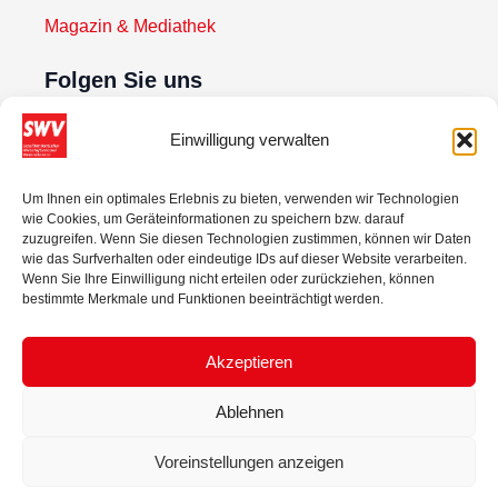
Magazin & Mediathek
Folgen Sie uns
Einwilligung verwalten
Newsletter abonnieren
Um Ihnen ein optimales Erlebnis zu bieten, verwenden wir Technologien
wie Cookies, um Geräteinformationen zu speichern bzw. darauf
Zur Anmeldung
zuzugreifen. Wenn Sie diesen Technologien zustimmen, können wir Daten
wie das Surfverhalten oder eindeutige IDs auf dieser Website verarbeiten.
Wenn Sie Ihre Einwilligung nicht erteilen oder zurückziehen, können
bestimmte Merkmale und Funktionen beeinträchtigt werden.
Akzeptieren
Ablehnen
© 2025 Sozialdemokratischer Wirtschaftsverband Niederösterreich.
Voreinstellungen anzeigen
Alle Rechte vorbehalten.