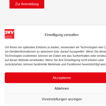
Zur Anmeldung
Einwilligung verwalten
© 2025 Sozialdemokratischer Wirtschaftsverband Niederösterreich.
Um Ihnen ein optimales Erlebnis zu bieten, verwenden wir Technologien wie C
um Geräteinformationen zu speichern bzw. darauf zuzugreifen. Wenn Sie dies
Alle Rechte vorbehalten.
Technologien zustimmen, können wir Daten wie das Surfverhalten oder eindeu
auf dieser Website verarbeiten. Wenn Sie Ihre Einwilligung nicht erteilen oder
IMPRESSUM
DATENSCHUTZ
zurückziehen, können bestimmte Merkmale und Funktionen beeinträchtigt wer
Akzeptieren
Ablehnen
Voreinstellungen anzeigen