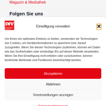
Magazin & Mediathek
Folgen Sie uns
Einwilligung verwalten
Newsletter abonnieren
Um Ihnen ein optimales Erlebnis zu bieten, verwenden wir Technologien
wie Cookies, um Geräteinformationen zu speichern bzw. darauf
Zur Anmeldung
zuzugreifen. Wenn Sie diesen Technologien zustimmen, können wir Daten
wie das Surfverhalten oder eindeutige IDs auf dieser Website verarbeiten.
Wenn Sie Ihre Einwilligung nicht erteilen oder zurückziehen, können
bestimmte Merkmale und Funktionen beeinträchtigt werden.
Akzeptieren
Ablehnen
© 2025 Sozialdemokratischer Wirtschaftsverband Niederösterreich.
Voreinstellungen anzeigen
Alle Rechte vorbehalten.
IMPRESSUM
DATENSCHUTZ