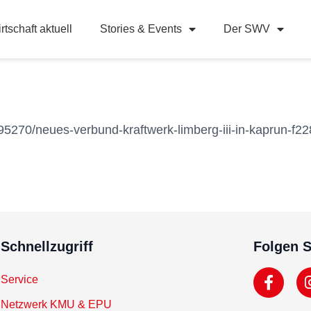
rtschaft aktuell
Stories & Events
Der SWV
95270/neues-verbund-kraftwerk-limberg-iii-in-kaprun-f22
Schnellzugriff
Folgen S
Service
Netzwerk KMU & EPU