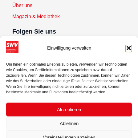
Über uns
Magazin & Mediathek
Folgen Sie uns
Einwilligung verwalten
Newsletter abonnieren
Um Ihnen ein optimales Erlebnis zu bieten, verwenden wir Technologien
wie Cookies, um Geräteinformationen zu speichern bzw. darauf
Zur Anmeldung
zuzugreifen. Wenn Sie diesen Technologien zustimmen, können wir Daten
wie das Surfverhalten oder eindeutige IDs auf dieser Website verarbeiten.
Wenn Sie Ihre Einwilligung nicht erteilen oder zurückziehen, können
bestimmte Merkmale und Funktionen beeinträchtigt werden.
Akzeptieren
Ablehnen
© 2025 Sozialdemokratischer Wirtschaftsverband Niederösterreich.
Voreinstellungen anzeigen