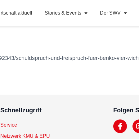
rtschaft aktuell
Stories & Events
Der SWV
92343/schuldspruch-und-freispruch-fuer-benko-vier-wic
Schnellzugriff
Folgen S
Service
Netzwerk KMU & EPU