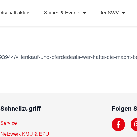
rtschaft aktuell
Stories & Events
Der SWV
93944/villenkauf-und-pferdedeals-wer-hatte-die-macht-be
Schnellzugriff
Folgen S
Service
Netzwerk KMU & EPU